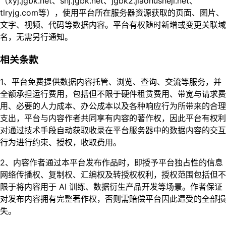
（xyj.jgbk.net、shj.jgbk.net、jgbk2.jiaohusheji.net、
tlryjg.com等），使用平台所在服务器资源获取的页面、图片、
文字、视频、代码等数据内容。平台有权随时新增或变更关联域
名，无需另行通知。
相关条款
1、平台免费提供数据内容托管、浏览、查询、交流等服务，并
全额承担运行费用，包括但不限于硬件租赁费用、带宽与请求费
用、必要的人力成本、办公成本以及各种响应行为所带来的合理
支出，平台与内容作者共同享有内容的著作权，因此平台有权利
对通过技术手段自动获取收录在平台服务器中的数据内容的交互
行为进行约束、授权，收取费用。
2、内容作者通过本平台发布作品时，即授予平台独占性的信息
网络传播权、复制权、汇编权及转授权权利，授权范围包括但不
限于将内容用于 AI 训练、数据衍生产品开发等场景。作者保证
对发布内容拥有完整著作权，否则需赔偿平台因此遭受的全部损
失。