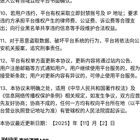
进入公有领域且经平台书面确认。
10、若用户违约，平台有权采取立即封禁账号及 IP 地址；要求
违约方承担平台维权产生的律师费、公证费、诉讼费等合理支
出；向行业黑名单共享违约信息等手段维护合法权益。
11、对于恶意盗取数据、破坏平台系统的行为，平台将依法向公
安机关报案，追究刑事责任。
12、平台有权单方面更新本协议，更新内容将通过站内公告、
用户注册邮箱等方式通知用户。用户继续使用平台服务的，视为
接受新条款；用户对更新内容有异议的，可停止使用平台服务。
13、本协议未明确之处，适用《中华人民共和国著作权法》及
《信息网络传播权保护条例》相关规定，如发生争议，双方应首
先友好协商；协商不成的，任何一方均有权向平台所在地（以平
台营业执照登记地址为准）有管辖权的人民法院提起诉讼。
本协议最近更新日期：【2025】年【11】月【2】日