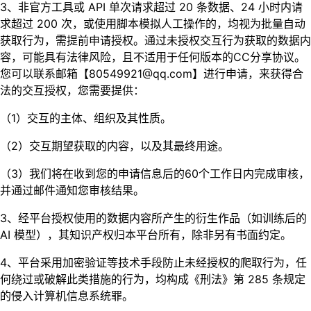
3、非官方工具或 API 单次请求超过 20 条数据、24 小时内请
求超过 200 次，或使用脚本模拟人工操作的，均视为批量自动
获取行为，需提前申请授权。通过未授权交互行为获取的数据内
容，可能具有法律风险，且不适用于任何版本的CC分享协议。
您可以联系邮箱【80549921@qq.com】进行申请，来获得合
法的交互授权，您需要提供：
（1）交互的主体、组织及其性质。
（2）交互期望获取的内容，以及其最终用途。
（3）我们将在收到您的申请信息后的60个工作日内完成审核，
并通过邮件通知您审核结果。
3、经平台授权使用的数据内容所产生的衍生作品（如训练后的
AI 模型），其知识产权归本平台所有，除非另有书面约定。
4、平台采用加密验证等技术手段防止未经授权的爬取行为，任
何绕过或破解此类措施的行为，均构成《刑法》第 285 条规定
的侵入计算机信息系统罪。