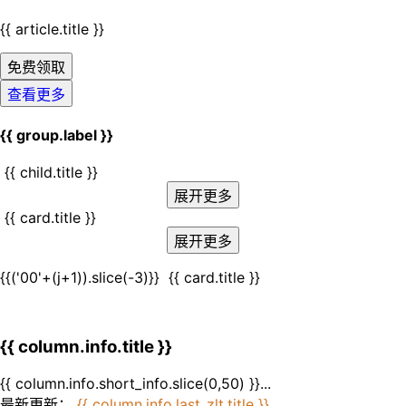
{{ article.title }}
免费领取
查看更多
{{ group.label }}
{{ child.title }}
展开更多
{{ card.title }}
展开更多
{{('00'+(j+1)).slice(-3)}}
{{ card.title }}
{{ column.info.title }}
{{ column.info.short_info.slice(0,50) }}...
最新更新：
{{ column.info.last_zlt.title }}