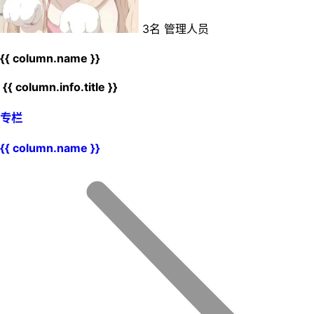
3名 管理人员
{{ column.name }}
{{ column.info.title }}
专栏
{{ column.name }}