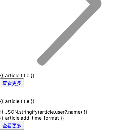
{{ article.title }}
查看更多
{{ article.title }}
{{ JSON.stringify(article.user?.name) }}
{{ article.add_time_format }}
查看更多