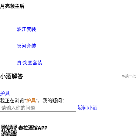
月亮领主后
波江套装
冥河套装
真·突变套装
小酒解答
🔁换一批
护具
我正在浏览“
护具
”，我的疑问：
🐱问小酒
泰拉酒馆APP