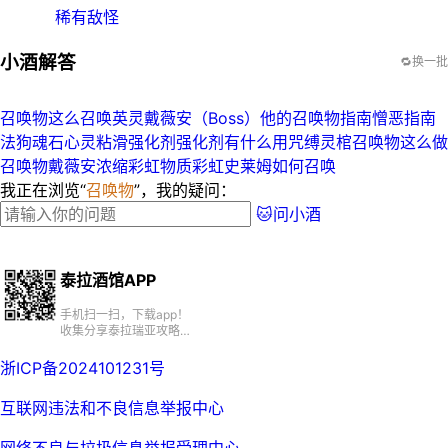
稀有敌怪
小酒解答
🔁换一批
召唤物这么召唤英灵
戴薇安（Boss）他的召唤物
指南憎恶指南
法狗魂石心灵
粘滑强化剂强化剂有什么用
咒缚灵棺召唤物这么做
召唤物戴薇安
浓缩彩虹物质彩虹史莱姆如何召唤
我正在浏览“
召唤物
”，我的疑问：
🐱问小酒
泰拉酒馆APP
手机扫一扫，下载app！
收集分享泰拉瑞亚攻略、
百科、资源、社区
浙ICP备2024101231号
互联网违法和不良信息举报中心
网络不良与垃圾信息举报受理中心