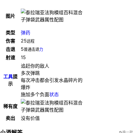
图片
类型
弹药
25
伤害
远程
5
击退
普通击退
力
15
射速
追赶你的敌人
多次弹跳
工具
提
每次冲击都会引发水晶碎片的
示
爆炸
施加多个负面
状态
稀有度
卖出
没有价值
小酒解答
🔁换一批