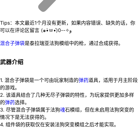
Tips：本文最近1个月没有更新，如果内容错误、缺失的话，你
可以在评论区留言 (๑•̀ㅂ•́)و✧--0
混合子弹袋
是泰拉瑞亚法狗模组中的枪，通过合成获得。
武器介绍
1. 混合子弹袋是一个可由玩家制造的
弹药
道具，适用于月主阶段
的游戏。
2. 该道具结合了几种无尽子弹袋的特性，为玩家提供更加多样
的
弹药
选择。
3. 尽管混合子弹袋属于法狗
魂
石模组，但在未启用法狗突变的
情况下是无法获得的。
4. 组件袋的获取仅在安装法狗突变模组之后才能实现。