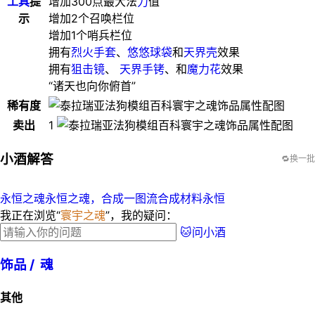
工具
提
增加300点最大法
力
值
示
增加2个召唤栏位
增加1个哨兵栏位
拥有
烈火手套
、
悠悠球袋
和
天界壳
效果
拥有
狙击镜
、
天界手铐
、和
魔力花
效果
“诸天也向你俯首”
稀有度
卖出
1
小酒解答
🔁换一批
永恒之魂永恒之魂，合成一图流
合成材料永恒
我正在浏览“
寰宇之魂
”，我的疑问：
🐱问小酒
饰品 /
魂
其他