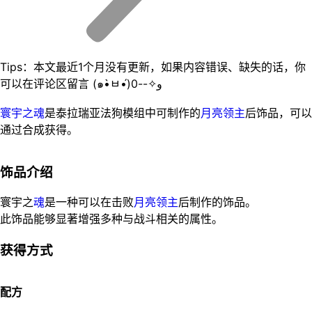
Tips：本文最近1个月没有更新，如果内容错误、缺失的话，你
可以在评论区留言 (๑•̀ㅂ•́)و✧--0
寰宇之魂
是泰拉瑞亚法狗模组中可制作的
月亮领主
后饰品，可以
通过合成获得。
饰品介绍
寰宇之
魂
是一种可以在击败
月亮领主
后制作的饰品。
此饰品能够显著增强多种与战斗相关的属性。
获得方式
配方