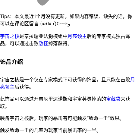
Tips：本文最近1个月没有更新，如果内容错误、缺失的话，你
可以在评论区留言 (๑•̀ㅂ•́)و✧--0
宇宙之核
是泰拉瑞亚法狗模组中
月亮领主
后的专家模式独占饰
品，可以通过击败
敌怪
掉落获得。
饰品介绍
宇宙之核是一个仅在专家模式下可获得的饰品，且只能在击败
月
亮领主
后获得。
此饰品可以通过开启厄里达诺斯和宇宙英灵掉落的
宝藏袋
来获
取。
装备宇宙之核后，玩家的暴击有可能触发“致命一击”效果。
触发致命一击的几率为玩家当前暴击率的一半。