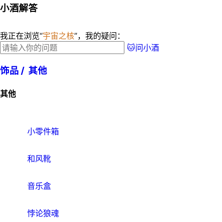
小酒解答
我正在浏览“
宇宙之核
”，我的疑问：
🐱问小酒
饰品 /
其他
其他
小零件箱
和风靴
音乐盒
悖论狼魂