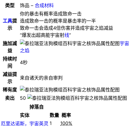
类型
饰品 –
合成材料
你的暴击有概率造成致命一击
工具
提
造成致命一击的概率是暴击率的一半
示
致命一击会造成4倍伤害并造成宇宙之焰减益
“爆发出超高能宇宙射
线
”
施加减
宇宙
益
之焰
持续时
4秒
间
减益提
来自诸天的亲自审判
示
稀有度
卖出
50
掉落自
实体
数量
概率
1
100%
厄里达诺斯，宇宙英灵