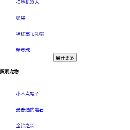
扫地机器人
卵袋
猩红高顶礼帽
精灵球
展开更多
照明宠物
小不点帽子
最普通的岩石
金铃之羽