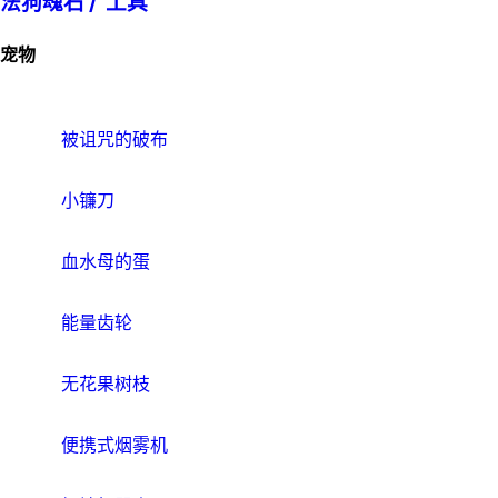
法狗魂石 /
工具
宠物
被诅咒的破布
小镰刀
血水母的蛋
能量齿轮
无花果树枝
便携式烟雾机