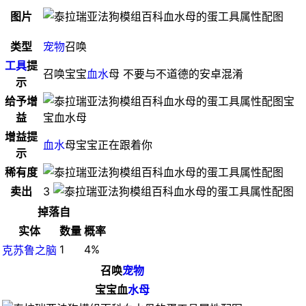
图片
类型
宠物
召唤
工具
提
召唤宝宝
血水
母 不要与不道德的安卓混淆
示
给予增
宝
益
宝血水母
增益提
血水
母宝宝正在跟着你
示
稀有度
卖出
3
掉落自
实体
数量
概率
1
4%
克苏鲁之脑
召唤
宠物
宝宝血
水母