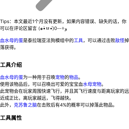
Tips：本文最近1个月没有更新，如果内容错误、缺失的话，你
可以在评论区留言 (๑•̀ㅂ•́)و✧--0
血水母的蛋
是泰拉瑞亚法狗模组中的
工具
，可以通过击败
敌怪
掉
落获得。
工具介绍
血水母的蛋
为一种用于召唤
宠物
的
物品
。
使用该物品后，可以召唤出可爱的宝宝血
水母
宠物
。
此宠物会在玩家周围快速飞行，并且其飞行速度与距离玩家的远
近成正比，离玩家越远，飞得越快。
此外，
克苏鲁之脑
在击败后有4%的概率可以掉落此物品。
工具属性