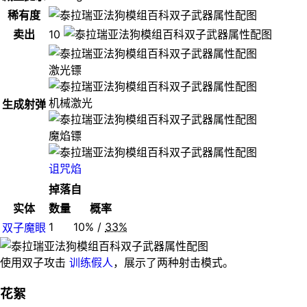
稀有度
卖出
10
激光镖
机械激光
生成射弹
魔焰镖
诅咒焰
掉落自
实体
数量
概率
1
10% /
33%
双子魔眼
使用双子攻击
训练假人
，展示了两种射击模式。
花絮