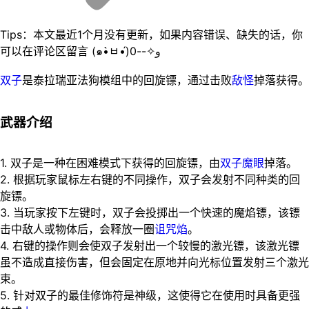
Tips：本文最近1个月没有更新，如果内容错误、缺失的话，你
可以在评论区留言 (๑•̀ㅂ•́)و✧--0
双子
是泰拉瑞亚法狗模组中的回旋镖，通过击败
敌怪
掉落获得。
武器介绍
1. 双子是一种在困难模式下获得的回旋镖，由
双子魔眼
掉落。
2. 根据玩家鼠标左右键的不同操作，双子会发射不同种类的回
旋镖。
3. 当玩家按下左键时，双子会投掷出一个快速的魔焰镖，该镖
击中敌人或物体后，会释放一圈
诅咒焰
。
4. 右键的操作则会使双子发射出一个较慢的激光镖，该激光镖
虽不造成直接伤害，但会固定在原地并向光标位置发射三个激光
束。
5. 针对双子的最佳修饰符是神级，这使得它在使用时具备更强