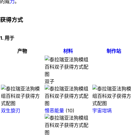
的威
力
。
获得方式
1. 用于
产物
材料
制作站
双子
双生旋刃
憎恶能量
(10)
宇宙坩埚