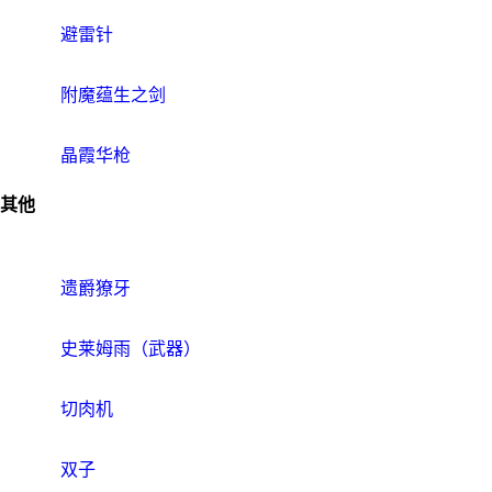
避雷针
附魔蕴生之剑
晶霞华枪
其他
遗爵獠牙
史莱姆雨（武器）
切肉机
双子