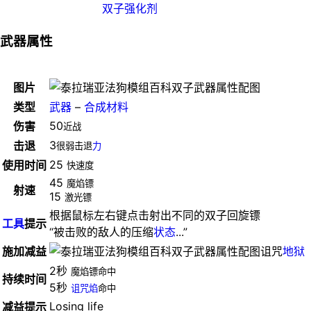
双子强化剂
武器属性
图片
类型
武器
–
合成材料
50
伤害
近战
3
击退
很弱击退
力
25
使用时间
快速度
45
魔焰镖
射速
15
激光镖
根据鼠标左右键点击射出不同的双子回旋镖
工具
提示
“被击败的敌人的压缩
状态
...”
施加减益
诅咒
地狱
2秒
魔焰镖命中
持续时间
5秒
诅咒焰
命中
Losing life
减益提示