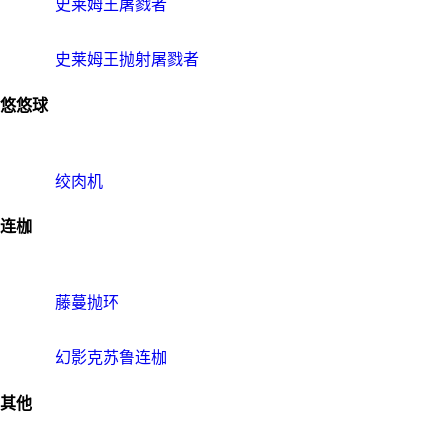
史莱姆王屠戮者
史莱姆王抛射屠戮者
悠悠球
绞肉机
连枷
藤蔓抛环
幻影克苏鲁连枷
其他