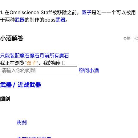
1. 在Omniscience Staff被移除之前，
双子
是唯一一个可以被用
于两种
武器
的制作的boss
武器
。
小酒解答
🔁换一批
只能装配魔石
魔石月前所有魔石
我正在浏览“
双子
”，我的疑问：
🐱问小酒
武器 /
近战武器
阔剑
树剑