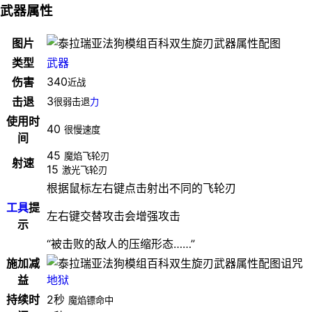
武器属性
图片
类型
武器
340
伤害
近战
3
击退
很弱击退
力
使用时
40
很慢速度
间
45
魔焰飞轮刃
射速
15
激光飞轮刃
根据鼠标左右键点击射出不同的飞轮刃
工具
提
左右键交替攻击会增强攻击
示
“被击败的敌人的压缩形态……”
施加减
诅咒
益
地狱
持续时
2秒
魔焰镖命中