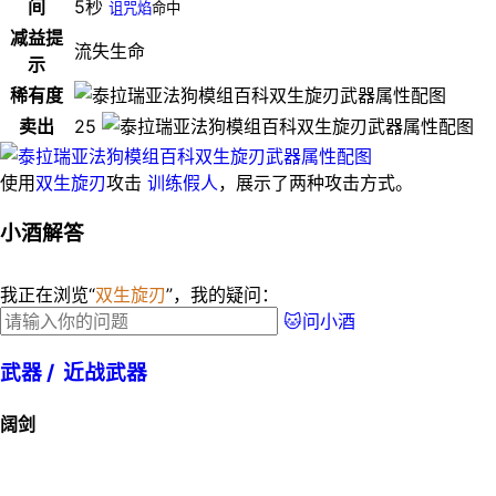
间
5秒
诅咒焰
命中
减益提
流失生命
示
稀有度
卖出
25
使用
双生旋刃
攻击
训练假人
，展示了两种攻击方式。
小酒解答
我正在浏览“
双生旋刃
”，我的疑问：
🐱问小酒
武器 /
近战武器
阔剑