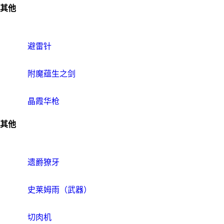
其他
避雷针
附魔蕴生之剑
晶霞华枪
其他
遗爵獠牙
史莱姆雨（武器）
切肉机