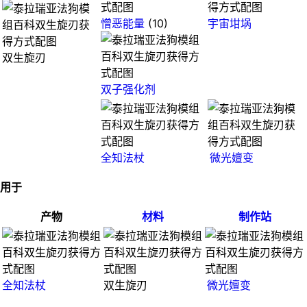
憎恶能量
(10)
宇宙坩埚
双生旋刃
双子强化剂
全知法杖
微光嬗变
用于
产物
材料
制作站
全知法杖
双生旋刃
微光嬗变