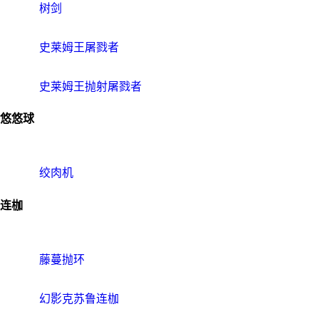
树剑
史莱姆王屠戮者
史莱姆王抛射屠戮者
悠悠球
绞肉机
连枷
藤蔓抛环
幻影克苏鲁连枷