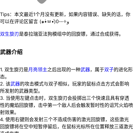
Tips：本文最近1个月没有更新，如果内容错误、缺失的话，你
可以在评论区留言 (๑•̀ㅂ•́)و✧--0
双生旋刃
是泰拉瑞亚法狗模组中的回旋镖，通过合成获得。
武器介绍
1. 双生旋刃是
月亮领主
之后出现的一种
武器
，属于
双子
的进化形
态。
2. 该
武器
的攻击模式与双子相似，玩家的鼠标点击方式会影响
所发射的武器类型。
3. 当使用左键点击时，双生旋刃会投掷出三个快速且具有穿透
性的魔焰回旋镖，击中第一个敌人后会触发暂时性的诅咒火焰喷
射效果。
4. 使用右键则会发射三个不造成伤害的激光回旋镖，这些激光
回旋镖将在空中短暂停留后，在鼠标光标所在位置释放三道激光