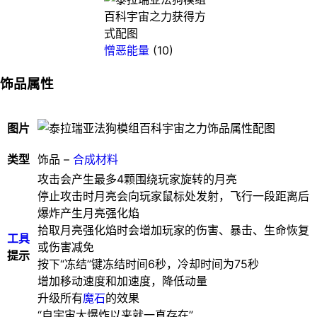
憎恶能量
(10)
饰品属性
图片
类型
饰品 –
合成材料
攻击会产生最多4颗围绕玩家旋转的月亮
停止攻击时月亮会向玩家鼠标处发射，飞行一段距离后
爆炸产生月亮强化焰
拾取月亮强化焰时会增加玩家的伤害、暴击、生命恢复
工具
或伤害减免
提示
按下“冻结”键冻结时间6秒，冷却时间为75秒
增加移动速度和加速度，降低动量
升级所有
魔石
的效果
“自宇宙大爆炸以来就一直存在”