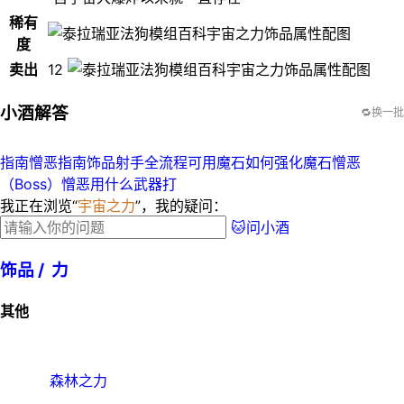
稀有
度
卖出
12
小酒解答
🔁换一批
指南憎恶指南
饰品射手全流程
可用魔石如何强化魔石
憎恶
（Boss）憎恶用什么武器打
我正在浏览“
宇宙之力
”，我的疑问：
🐱问小酒
饰品 /
力
其他
森林之力