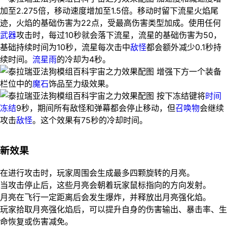
加至2.275倍，移动速度增加至1.5倍。移动时留下流星火焰尾
迹，火焰的基础伤害为22点，受最高伤害类型加成。使用任何
武器
攻击时，每过10秒就会落下流星，流星的基础伤害为50，
基础持续时间为10秒，流星每次击中
敌怪
都会额外减少0.1秒持
续时间。
流星雨
的冷却为4秒。
增强下方一个装备
栏位中的
魔石
饰品至力级效果。
按下冻结键将
时间
冻结
9秒，期间所有敌怪和弹幕都会停止移动，但
召唤物
会继续
攻击
敌怪
。这个效果有75秒的冷却时间。
新效果
在进行攻击时，玩家周围会生成最多四颗旋转的月亮。
当攻击停止后，这些月亮会朝着玩家鼠标指向的方向发射。
月亮在飞行一定距离后会发生爆炸，并释放出月亮强化焰。
玩家拾取月亮强化焰后，可以提升自身的伤害输出、暴击率、生
命恢复或伤害减免。