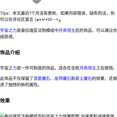
Tips：本文最近1个月没有更新，如果内容错误、缺失的话，你
可以在评论区留言 (๑•̀ㅂ•́)و✧--0
宇宙之力
是泰拉瑞亚法狗模组中
月亮领主
后的饰品，可以通过合
成获得。
饰品介绍
宇宙之
力
是一件可制造的饰品，适合在击败
月亮领主
之后使用。
此饰品不仅保留了
流星魔石
、
巫师魔石
和
星尘魔石
的效果，还增
添了独特的新的属性。
效果
加速度和减速度增