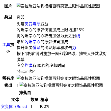
图片
类型
饰品
免疫
突变毒牙
减益
闪烁崇心的擦弹伤害加成上限增加25%
将闪烁崇心的心攻击加强为爱之射
线
增加
闪烁崇心
的擦弹伤害加成
工具
提
提升幽灵
憎恶
的出现频率和攻击
力
示
按下“炸弹”键时施放一圈幻影眼球，摧毁大多数敌对
弹幕
突变
炸弹
有60秒的冷却时间
“有点可疑”
稀有度
卖出
1
掉落自
实体
数量
概率
1
100%
突变体（Boss）