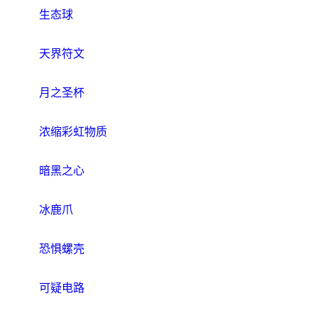
生态球
天界符文
月之圣杯
浓缩彩虹物质
暗黑之心
冰鹿爪
恐惧螺壳
可疑电路