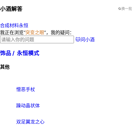
小酒解答
🔁换一批
合成材料永恒
我正在浏览“
突变之眼
”，我的疑问：
🐱问小酒
饰品 /
永恒模式
其他
憎恶手杖
躁动晶状体
双足翼龙之心