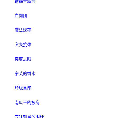
蜥蜴宝藏盒
血肉团
魔法球茎
突变抗体
突变之眼
宁芙的香水
玲珑圣印
南瓜王的披肩
气味刺鼻的眼球