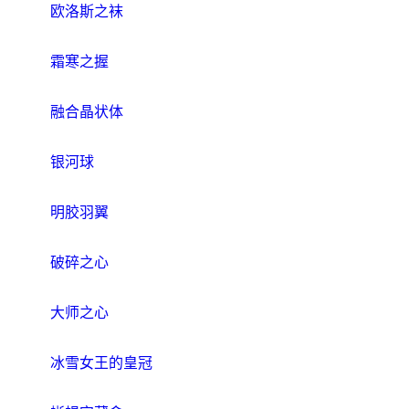
欧洛斯之袜
霜寒之握
融合晶状体
银河球
明胶羽翼
破碎之心
大师之心
冰雪女王的皇冠