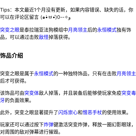
Tips：本文最近1个月没有更新，如果内容错误、缺失的话，你
可以在评论区留言 (๑•̀ㅂ•́)و✧--0
突变之眼
是泰拉瑞亚法狗模组中
月亮领主
后的
永恒模式
独有饰
品，可以通过击败
敌怪
掉落获得。
饰品介绍
突变之眼是属于
永恒模式
的一种独特饰品，只有在击败
月亮领主
后才可获得。
该饰品可由
突变体
敌人掉落，并且装备后能够使玩家免疫
突变毒
牙
的负面效果。
此外，突变之眼显著提升了
闪烁崇心
和
憎恶手杖
的使用效果。
玩家还可以通过按下
炸弹
键激活突变炸弹，释放一圈幻影眼球，
对周围的敌对弹幕进行摧毁。