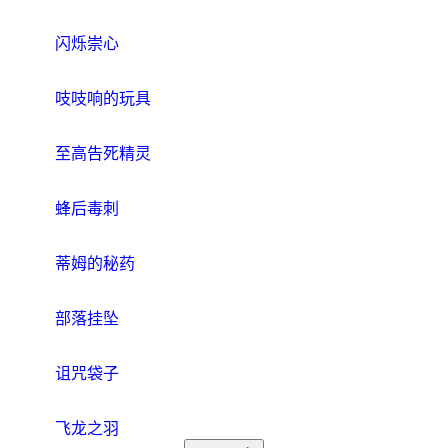
闪烁崇心
吱吱响的玩具
至高告死精灵
蜂后毒刺
蒂姆的秘药
部落挂坠
诅咒袋子
飞龙之羽