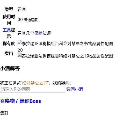
类型
召唤
使用时
30
普通速度
间
工具
提
召唤几个
黑暗
法师
示
稀有度
20
卖出
小酒解答
我正在浏览“
绝对禁忌之书
”，我的疑问：
🐱问小酒
召唤物 /
迷你Boss
集群