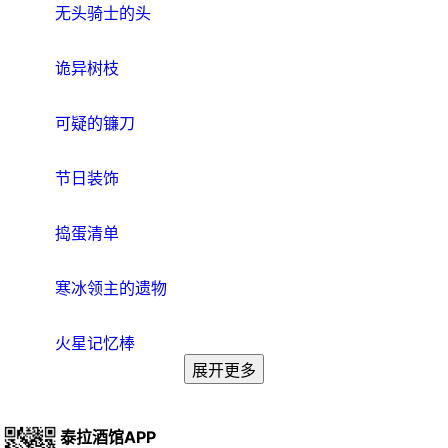
无头骑士的头
诡异树枝
可疑的镰刀
节日装饰
捣蛋清单
寒冰领主的遗物
火星记忆棒
展开更多
泰拉酒馆APP