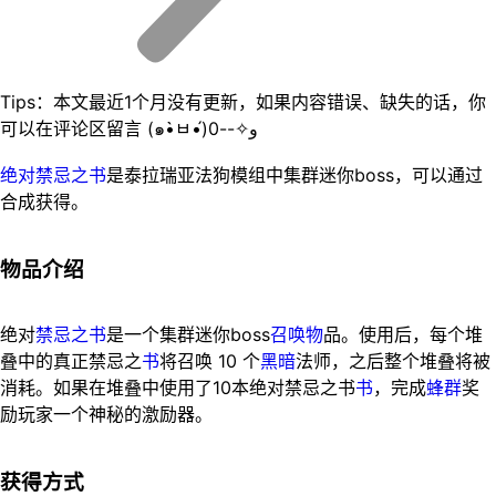
Tips：本文最近1个月没有更新，如果内容错误、缺失的话，你
可以在评论区留言 (๑•̀ㅂ•́)و✧--0
绝对禁忌之书
是泰拉瑞亚法狗模组中集群迷你boss，可以通过
合成获得。
物品介绍
绝对
禁忌之书
是一个集群迷你boss
召唤物
品。使用后，每个堆
叠中的真正禁忌之
书
将召唤 10 个
黑暗
法师，之后整个堆叠将被
消耗。如果在堆叠中使用了10本绝对禁忌之书
书
，完成
蜂群
奖
励玩家一个神秘的激励器。
获得方式