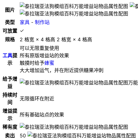
图片
类型
家具
-
制作站
✓
可放置
规格
2 格宽 × 4 格高
2 格宽 × 4 格高
可以无限重复使用
工具
提
所有原版增益站的效果
示
触摸时给予
蜂蜜
大大增加运气，并在附近提供糖果冲刺
给予增
万能
益
持续时
无限循环在附近
间
增益提
所有基础站点的效果
示
稀有度
卖出
50