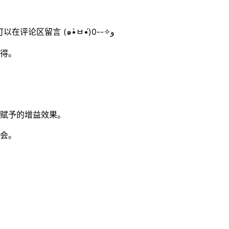
Tips：本文最近1个月没有更新，如果内容错误、缺失的话，你可以在评论区留言 (๑•̀ㅂ•́)و✧--0
得。
赋予的增益效果。
会。