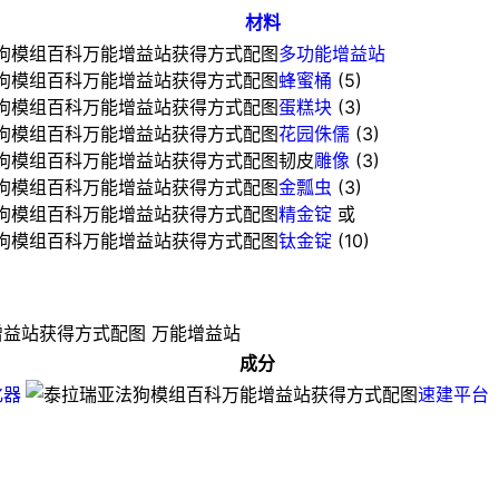
材料
多功能增益站
蜂蜜桶
(5)
蛋糕块
(3)
花园侏儒
(3)
韧皮
雕像
(3)
金瓢虫
(3)
精金锭
或
钛金锭
(10)
万能增益站
成分
化器
速建平台