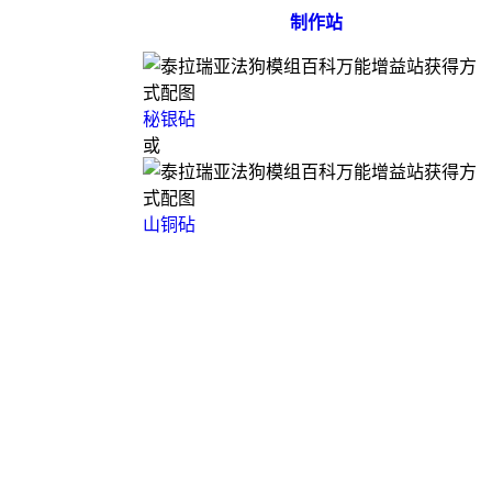
制作站
秘银砧
或
山铜砧