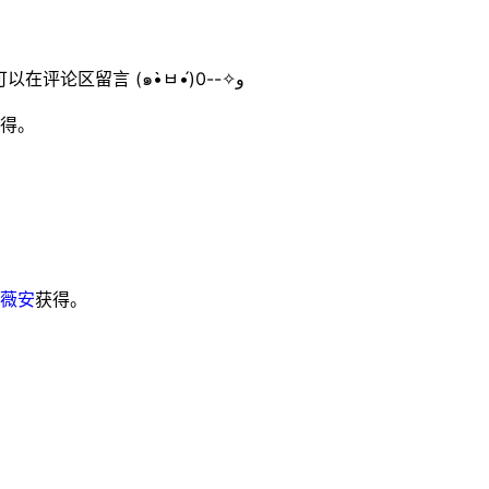
Tips：本文最近1个月没有更新，如果内容错误、缺失的话，你可以在评论区留言 (๑•̀ㅂ•́)و✧--0
得。
薇安
获得。