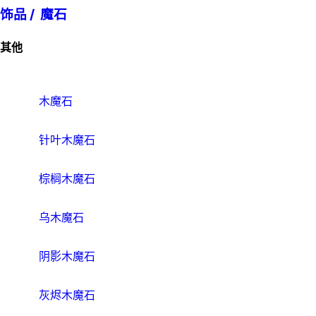
饰品 /
魔石
其他
木魔石
针叶木魔石
棕榈木魔石
乌木魔石
阴影木魔石
灰烬木魔石