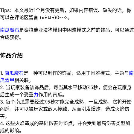
Tips：本文最近1个月没有更新，如果内容错误、缺失的话，你
可以在评论区留言 (๑•̀ㅂ•́)و✧--0
南瓜魔石
是泰拉瑞亚法狗模组中困难模式之前的饰品，可以通过
合成获得。
饰品介绍
1.
南瓜
魔石
是一种可以制作的饰品，适用于困难模式，主题与
南
瓜盔甲
相关联。
2. 当玩家装备该饰品后，每当其水平移动7.5秒，便会在玩家身
后生成一个受重
力
作用的南瓜。
3. 每个南瓜需要经过7.5秒才能完全成熟，一旦成熟，它将开始
闪烁，并可以被玩家或敌人接触，从而引发爆炸，造成火焰伤
害。
4. 这些火焰造成的基础伤害为15点，并会受到最高伤害类型加
成的影响。