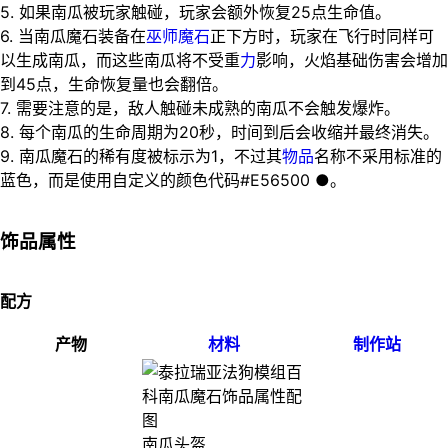
5. 如果南瓜被玩家触碰，玩家会额外恢复25点生命值。
6. 当南瓜魔石装备在
巫师魔石
正下方时，玩家在飞行时同样可
以生成南瓜，而这些南瓜将不受重
力
影响，火焰基础伤害会增加
到45点，生命恢复量也会翻倍。
7. 需要注意的是，敌人触碰未成熟的南瓜不会触发爆炸。
8. 每个南瓜的生命周期为20秒，时间到后会收缩并最终消失。
9. 南瓜魔石的稀有度被标示为1，不过其
物品
名称不采用标准的
蓝色，而是使用自定义的颜色代码#E56500 ●。
饰品属性
配方
产物
材料
制作站
南瓜头盔