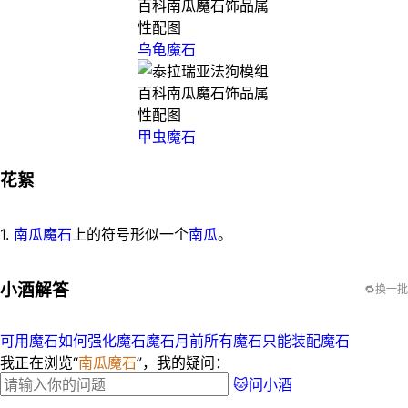
乌龟魔石
甲虫魔石
花絮
1.
南瓜魔石
上的符号形似一个
南瓜
。
小酒解答
🔁换一批
可用魔石如何强化魔石
魔石月前所有魔石
只能装配魔石
我正在浏览“
南瓜魔石
”，我的疑问：
🐱问小酒