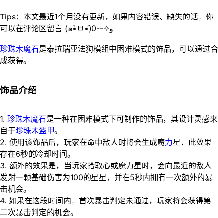
Tips：本文最近1个月没有更新，如果内容错误、缺失的话，你
可以在评论区留言 (๑•̀ㅂ•́)و✧--0
珍珠木魔石
是泰拉瑞亚法狗模组中困难模式的饰品，可以通过合
成获得。
饰品介绍
1.
珍珠
木魔石
是一种在困难模式下可制作的饰品，其设计灵感来
自于
珍珠木盔甲
。
2. 使用该饰品后，玩家在命中敌人时将会生成魔
力
星，此效果
存在6秒的冷却时间。
3. 额外的效果是，当玩家拾取心或魔力星时，会向最近的敌人
发射一颗基础伤害为100的星星，并在5秒内拥有一次额外的暴
击机会。
4. 如果在这段时间内，首次暴击判定未通过，玩家将会获得第
二次暴击判定的机会。