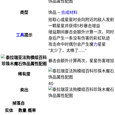
类型
饰品 –
合成材料
拾取心或星星时会向附近的敌人发射
一颗星星并获得5秒暴击增益
增益期间暴击会额外计算一次，同时
工具
提示
身后产生一条没有伤害的彩虹轨迹
攻击命中时偶尔会产生魔
力
星星
“太少了，太晚了……”
暴击会额外计算两次，星星伤害增加
稀有度
40
卖出
掉落自
实体
数量
概率