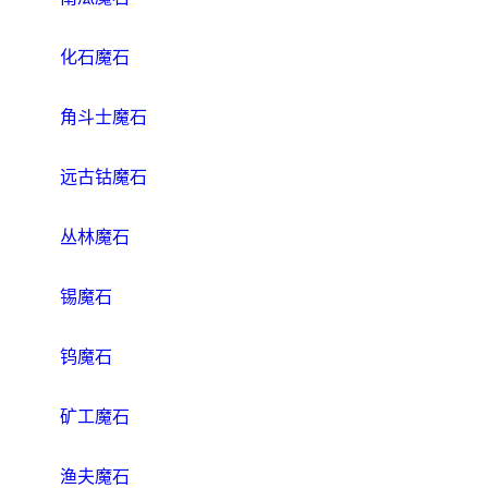
化石魔石
角斗士魔石
远古钴魔石
丛林魔石
锡魔石
钨魔石
矿工魔石
渔夫魔石