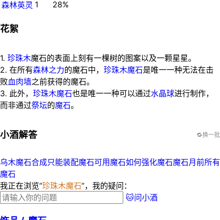
1
28%
森林英灵
花絮
1.
珍珠木
魔石的表面上刻有一棵树的图案以及一颗星星。
2. 在所有
森林之力
的魔石中，
珍珠
木魔石
是唯一一种无法在击
败
血肉墙
之前获得的魔石。
3. 此外，
珍珠木魔石
也是唯一一种可以通过
水晶球
进行制作，
而非通过
祭坛
的
魔石
。
小酒解答
🔁换一批
乌木魔石合成
只能装配魔石
可用魔石如何强化魔石
魔石月前所有
魔石
我正在浏览“
珍珠木魔石
”，我的疑问：
🐱问小酒