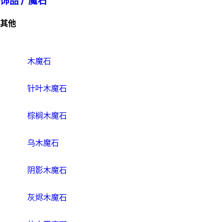
饰品 /
魔石
其他
木魔石
针叶木魔石
棕榈木魔石
乌木魔石
阴影木魔石
灰烬木魔石