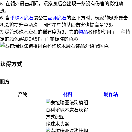
5. 在额外暴击期间，玩家身后会出现一条没有伤害的彩虹轨
迹。
6. 当
珍珠木
魔石
装备在
巫师魔石
的正下方时，玩家的额外暴击
机会将提升至两次，同时星星的基础伤害也提高至175。
7. 尽管珍珠木魔石的稀有度为3，它的
物品
名称却使用了一种特
定的颜色#AD9A5F，而非标准的色彩
色。
获得方式
配方
产物
材料
制作站
珍珠木头盔