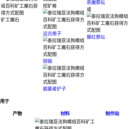
恶魔祭坛
挖矿裤
或
矿工魔石
远古凿子
猩红祭坛
铜镐
掘墓者铲子
用于
产物
材料
制作站