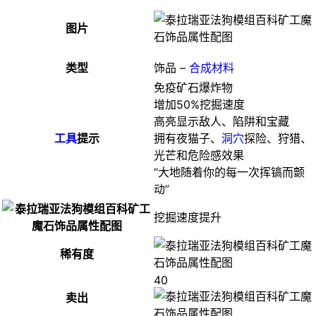
图片
类型
饰品 –
合成材料
免疫矿石爆炸物
增加50%挖掘速度
高亮显示敌人、陷阱和宝藏
工具
提示
拥有夜猫子、
洞穴
探险、狩猎、
光芒和危险感效果
“大地随着你的每一次挥镐而颤
动”
挖掘速度提升
稀有度
40
卖出