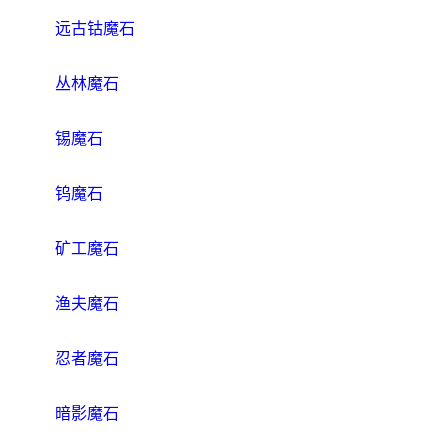
远古钴魔石
丛林魔石
锡魔石
钨魔石
矿工魔石
渔夫魔石
忍者魔石
暗影魔石