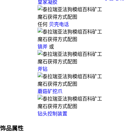
皇家凝胶
任何
贝壳电话
镐斧
或
斧钻
蘑菇矿挖爪
钻头控制装置
饰品属性