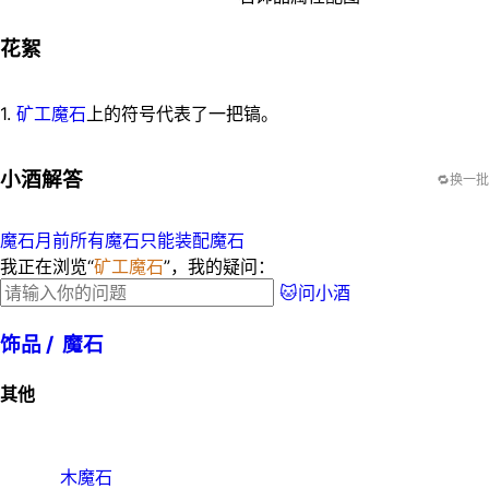
花絮
1.
矿工魔石
上的符号代表了一把镐。
小酒解答
🔁换一批
魔石月前所有魔石
只能装配魔石
我正在浏览“
矿工魔石
”，我的疑问：
🐱问小酒
饰品 /
魔石
其他
木魔石