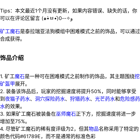
Tips：本文最近1个月没有更新，如果内容错误、缺失的话，你
可以在评论区留言 (๑•̀ㅂ•́)و✧--0
矿工魔石
是泰拉瑞亚法狗模组中困难模式之前的饰品，可以通过
合成获得。
饰品介绍
1. 矿工
魔石
是一种可在困难模式之前制作的饰品，其主题围绕
挖
矿盔甲
展开。
2. 装备该饰品后，玩家的挖掘速度将提升50%，同时能够享受
到
夜猫子药水
、
洞穴探险药水
、
狩猎药水
、
光芒药水
和
危险感药
水
的效果。
3. 如果矿工魔石被装备在
巫师魔石
正下方，挖掘速度将进一步
增加至75%。
4. 尽管矿工魔石的稀有度评级为2，但其
物品
名称采用了特定的
颜色代码#61789E，而不是通常的标准色彩