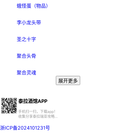
蛾怪蛋（物品）
李小龙头带
圣之十字
聚合头骨
聚合灵魂
展开更多
泰拉酒馆APP
手机扫一扫，下载app！
收集分享泰拉瑞亚攻略、
百科、资源、社区
浙ICP备2024101231号