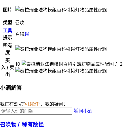
图片
类型
召唤
工具
召唤
蛾
提示
稀有
度
买
10
/ 2
入 / 卖
出
小酒解答
我正在浏览“
引蛾灯
”，我的疑问：
🐱问小酒
召唤物 /
稀有敌怪