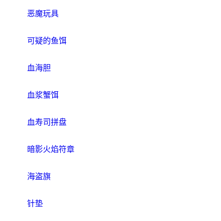
恶魔玩具
可疑的鱼饵
血海胆
血浆蟹饵
血寿司拼盘
暗影火焰符章
海盗旗
针垫