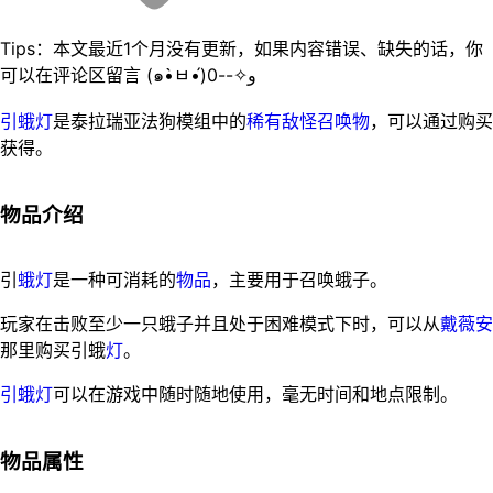
Tips：本文最近1个月没有更新，如果内容错误、缺失的话，你
可以在评论区留言 (๑•̀ㅂ•́)و✧--0
引蛾灯
是泰拉瑞亚法狗模组中的
稀有敌怪
召唤物
，可以通过购买
获得。
物品介绍
引
蛾
灯
是一种可消耗的
物品
，主要用于召唤蛾子。
玩家在击败至少一只蛾子并且处于困难模式下时，可以从
戴薇安
那里购买引蛾
灯
。
引蛾灯
可以在游戏中随时随地使用，毫无时间和地点限制。
物品属性