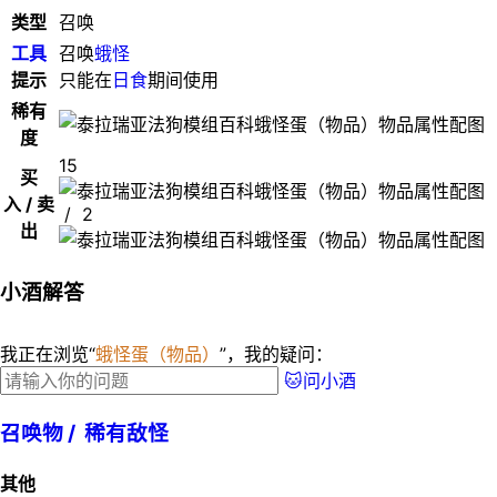
类型
召唤
工具
召唤
蛾怪
提示
只能在
日食
期间使用
稀有
度
15
买
入 / 卖
/ 2
出
小酒解答
我正在浏览“
蛾怪蛋（物品）
”，我的疑问：
🐱问小酒
召唤物 /
稀有敌怪
其他