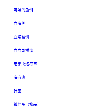
可疑的鱼饵
血海胆
血浆蟹饵
血寿司拼盘
暗影火焰符章
海盗旗
针垫
蛾怪蛋（物品）