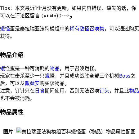
Tips：本文最近1个月没有更新，如果内容错误、缺失的话，你
可以在评论区留言 (๑•̀ㅂ•́)و✧--0
蛾怪
蛋是泰拉瑞亚法狗模组中的
稀有敌怪
召唤物
，可以通过购买
获得。
物品介绍
蛾
怪蛋是一种可消耗的
物品
，用于召唤蛾怪。
玩家在击杀至少一只
蛾
怪，并且成功战胜全部三个机械
Boss
之
后，可以从
戴薇安
购买该物品。
注意，钉针只在
日食
期间使用，否则无法召唤
钉头
，并且此
物品
也不会被消耗。
物品属性
图片