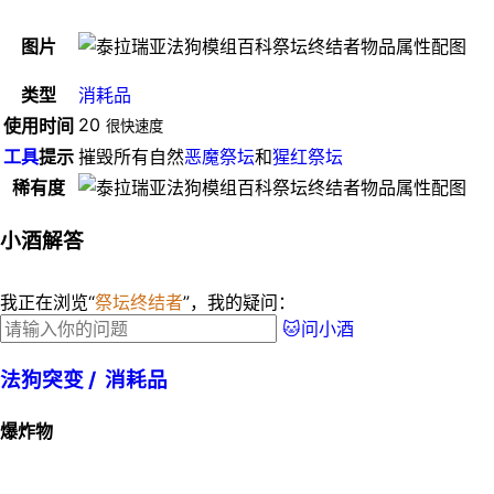
图片
类型
消耗品
20
使用时间
很快速度
工具
提示
摧毁所有自然
恶魔祭坛
和
猩红祭坛
稀有度
小酒解答
我正在浏览“
祭坛终结者
”，我的疑问：
🐱问小酒
法狗突变 /
消耗品
爆炸物