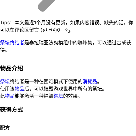
Tips：本文最近1个月没有更新，如果内容错误、缺失的话，你
可以在评论区留言 (๑•̀ㅂ•́)و✧--0
祭坛终结者
是泰拉瑞亚法狗模组中的爆炸物，可以通过合成获
得。
物品介绍
祭坛
终结者是一种在困难模式下使用的
消耗品
。
使用该
物品
后，可以摧毁游戏世界中所有的祭坛。
此
物品
能够激活一种摧毁
祭坛
的效果。
获得方式
配方