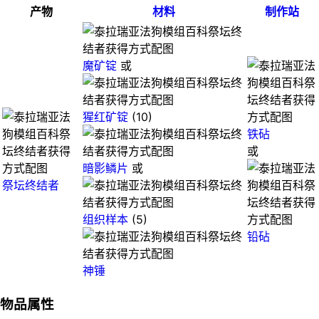
产物
材料
制作站
魔矿锭
或
猩红矿锭
(10)
铁砧
或
暗影鳞片
或
祭坛终结者
组织样本
(5)
铅砧
神锤
物品属性