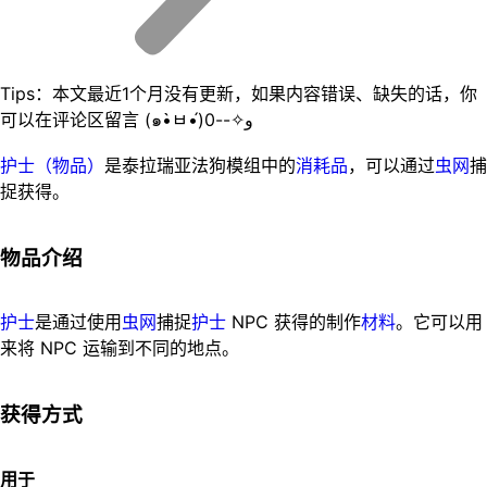
Tips：本文最近1个月没有更新，如果内容错误、缺失的话，你
可以在评论区留言 (๑•̀ㅂ•́)و✧--0
护士（物品）
是泰拉瑞亚法狗模组中的
消耗品
，可以通过
虫网
捕
捉获得。
物品介绍
护士
是通过使用
虫网
捕捉
护士
NPC 获得的制作
材料
。它可以用
来将 NPC 运输到不同的地点。
获得方式
用于