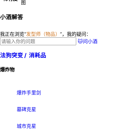
小酒解答
我正在浏览“
发型师（物品）
”，我的疑问：
🐱问小酒
法狗突变 /
消耗品
爆炸物
爆炸手里剑
墓碑克星
城市克星