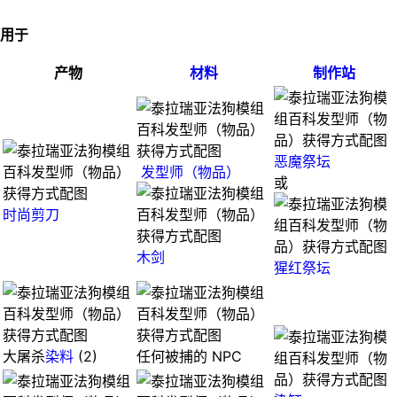
用于
产物
材料
制作站
恶魔祭坛
发型师（物品）
或
时尚剪刀
木剑
猩红祭坛
大屠杀
染料
(2)
任何被捕的 NPC