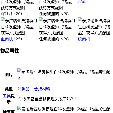
染缸
深红漆 (20)
任何被捕的 NPC
血肉块
(25)
任何被捕的 NPC
绞肉机
物品属性
图片
类型
消耗品
–
合成材料
工具
提
'你今天甚至尝试梳理头发了吗？'
示
稀有度