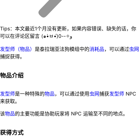
Tips：本文最近1个月没有更新，如果内容错误、缺失的话，你
可以在评论区留言 (๑•̀ㅂ•́)و✧--0
发型师（物品）
是泰拉瑞亚法狗模组中的
消耗品
，可以通过
虫网
捕捉获得。
物品介绍
发型师
是一种特殊的
物品
，可以通过使用
虫网
捕获
发型师
NPC
来获取。
该
物品
的主要功能是协助玩家将 NPC 运输至不同的地点。
获得方式