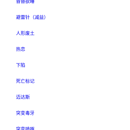
昏昏欲睡
避雷针（减益）
人形废土
热恋
下陷
死亡标记
迈达斯
突变毒牙
突变啃啄