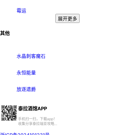
霉运
展开更多
其他
水晶刺客魔石
永恒能量
放逐遗爵
泰拉酒馆APP
手机扫一扫，下载app！
收集分享泰拉瑞亚攻略、
百科、资源、社区