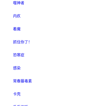
噬神者
内疚
着魔
抓住你了！
恐寒症
感染
常春藤毒素
卡壳