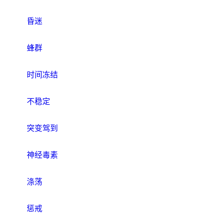
昏迷
蜂群
时间冻结
不稳定
突变驾到
神经毒素
涤荡
惩戒