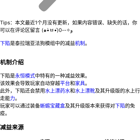
Tips：本文最近1个月没有更新，如果内容错误、缺失的话，你
可以在评论区留言 (๑•̀ㅂ•́)و✧--0
下陷
是泰拉瑞亚法狗模组中的减益
机制
。
机制介绍
下陷是
永恒模式
中特有的一种减益效果。
该效果会导致玩家自动穿越
平台
和
家具
。
此外，下陷还会禁用
水上漂药水
和
水上漂靴
及其升级版的水上行
走能
力
。
玩家可以通过装备
蜥蜴宝藏盒
及其升级版本来获得对
下陷
的免
疫。
减益来源