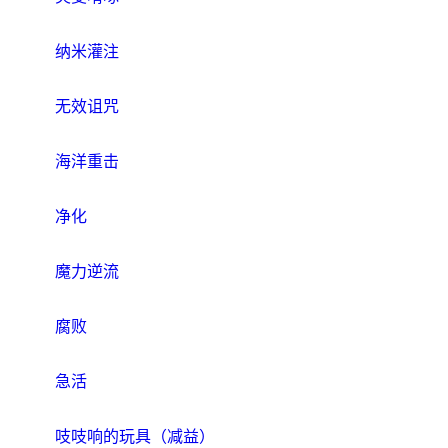
纳米灌注
无效诅咒
海洋重击
净化
魔力逆流
腐败
急活
吱吱响的玩具（减益）