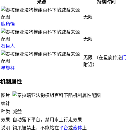
来源
持续时间
无限
鹿角怪
无限
石巨人
无限 （在星旋传送
门
附近）
星旋柱
机制属性
图片
统计
种类
减益
效果
自动落下平台，禁用水上行走效果
说明
钩爪被禁止，不能站在
平台
或
液体
上