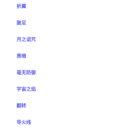
折翼
跛足
月之诅咒
黑暗
毫无防御
宇宙之焰
翻转
导火线