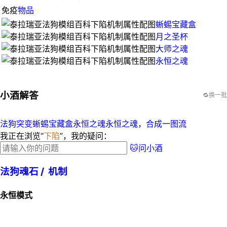
免疫
物品
蜥蜴宝藏盒
月之圣杯
大师之魂
永恒之魂
小酒解答
🔁换一批
法狗突变蜥蜴宝藏盒
永恒之魂永恒之魂，合成一图流
我正在浏览“
下陷
”，我的疑问：
🐱问小酒
法狗魂石 /
机制
永恒模式