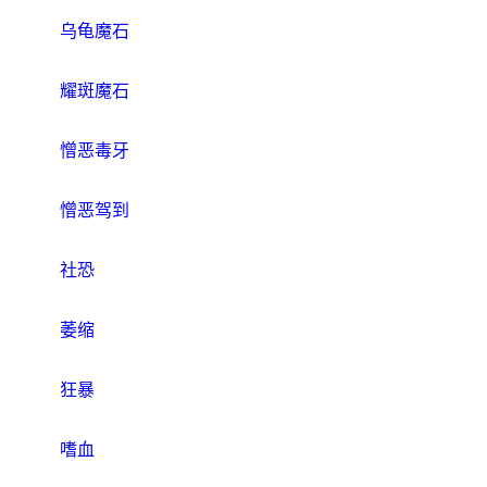
乌龟魔石
耀斑魔石
憎恶毒牙
憎恶驾到
社恐
萎缩
狂暴
嗜血