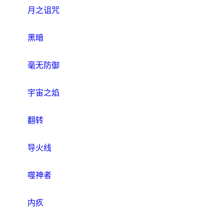
月之诅咒
黑暗
毫无防御
宇宙之焰
翻转
导火线
噬神者
内疚