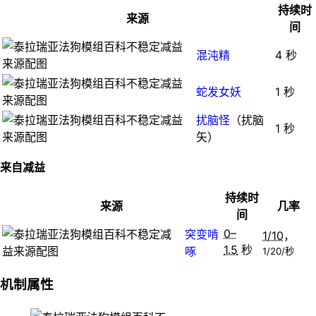
持续时
来源
间
混沌精
4 秒
蛇发女妖
1 秒
扰脑怪
（扰脑
1 秒
矢）
来自减益
持续时
来源
几率
间
0–
突变啃
1/10
，
1.5
秒
啄
1/20/秒
机制属性