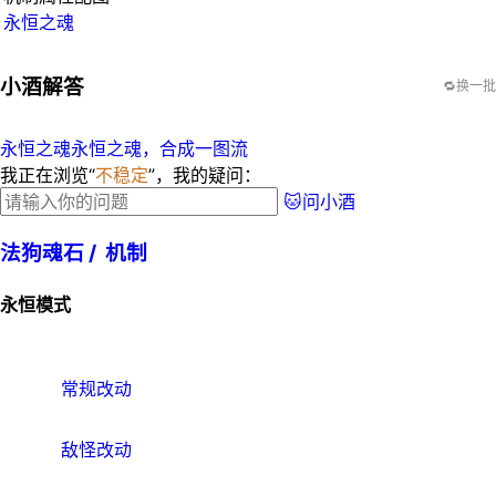
永恒之魂
小酒解答
🔁换一批
永恒之魂永恒之魂，合成一图流
我正在浏览“
不稳定
”，我的疑问：
🐱问小酒
法狗魂石 /
机制
永恒模式
常规改动
敌怪改动