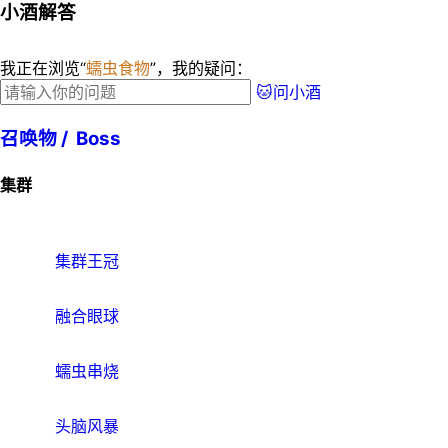
小酒解答
我正在浏览“
蠕虫食物
”，我的疑问：
🐱问小酒
召唤物 /
Boss
集群
集群王冠
融合眼球
蠕虫串烧
头脑风暴