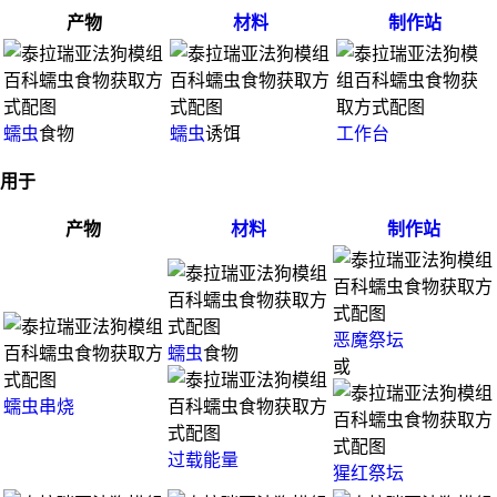
产物
材料
制作站
蠕虫
食物
蠕虫
诱饵
工作台
用于
产物
材料
制作站
恶魔祭坛
蠕虫
食物
或
蠕虫串烧
过载能量
猩红祭坛