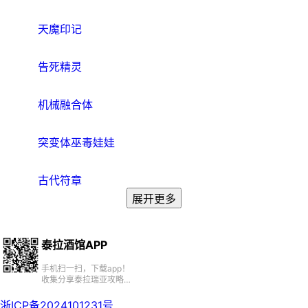
天魔印记
告死精灵
机械融合体
突变体巫毒娃娃
古代符章
展开更多
泰拉酒馆APP
手机扫一扫，下载app！
收集分享泰拉瑞亚攻略、
百科、资源、社区
浙ICP备2024101231号