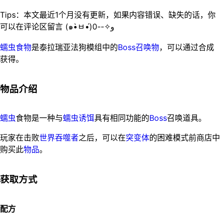
Tips：本文最近1个月没有更新，如果内容错误、缺失的话，你
可以在评论区留言 (๑•̀ㅂ•́)و✧--0
蠕虫食物
是泰拉瑞亚法狗模组中的
Boss
召唤物
，可以通过合成
获得。
物品介绍
蠕虫
食物是一种与
蠕虫诱饵
具有相同功能的
Boss
召唤道具。
玩家在击败
世界吞噬者
之后，可以在
突变体
的困难模式前商店中
购买此
物品
。
获取方式
配方