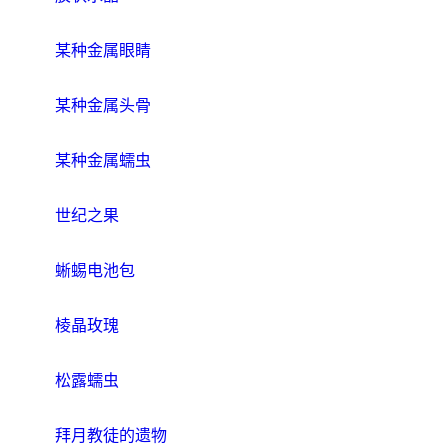
某种金属眼睛
某种金属头骨
某种金属蠕虫
世纪之果
蜥蜴电池包
棱晶玫瑰
松露蠕虫
拜月教徒的遗物