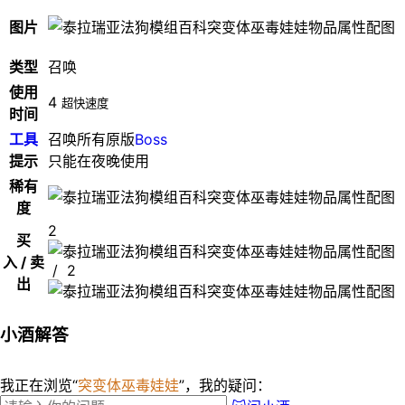
图片
类型
召唤
使用
4
超快速度
时间
工具
召唤所有原版
Boss
提示
只能在夜晚使用
稀有
度
2
买
入 / 卖
/ 2
出
小酒解答
我正在浏览“
突变体巫毒娃娃
”，我的疑问：