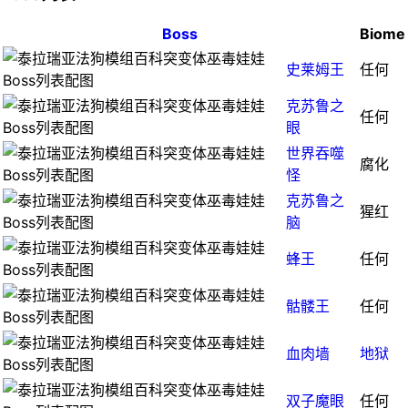
Boss
Biome
史莱姆王
任何
克苏鲁之
任何
眼
世界吞噬
腐化
怪
克苏鲁之
猩红
脑
蜂王
任何
骷髅王
任何
血肉墙
地狱
双子魔眼
任何