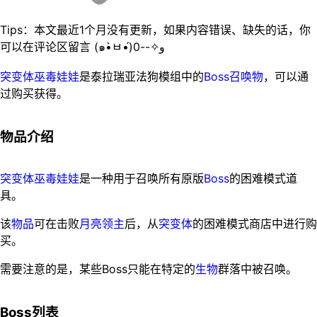
Tips：本文最近1个月没有更新，如果内容错误、缺失的话，你
可以在评论区留言 (๑•̀ㅂ•́)و✧--0
突变体巫毒娃娃
是泰拉瑞亚法狗模组中的
Boss
召唤物
，可以通
过购买获得。
物品介绍
突变体巫毒娃娃
是一种用于召唤所有原版
Boss
的困难模式道
具。
该
物品
可在击败
月亮领主
后，从
突变体
的困难模式商店中进行购
买。
需要注意的是，某些Boss只能在特定的
生物
群落中被召唤。
Boss列表