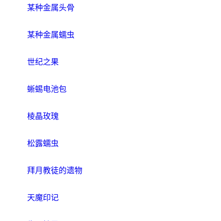
某种金属头骨
某种金属蠕虫
世纪之果
蜥蜴电池包
棱晶玫瑰
松露蠕虫
拜月教徒的遗物
天魔印记