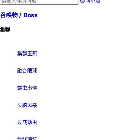
🐱问小酒
召唤物 /
Boss
集群
集群王冠
融合眼球
蠕虫串烧
头脑风暴
过载幼虫
骷髅项链