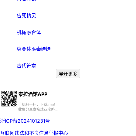
告死精灵
机械融合体
突变体巫毒娃娃
古代符章
展开更多
泰拉酒馆APP
手机扫一扫，下载app！
收集分享泰拉瑞亚攻略、
百科、资源、社区
浙ICP备2024101231号
互联网违法和不良信息举报中心