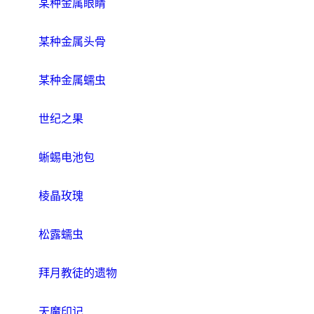
某种金属眼睛
某种金属头骨
某种金属蠕虫
世纪之果
蜥蜴电池包
棱晶玫瑰
松露蠕虫
拜月教徒的遗物
天魔印记