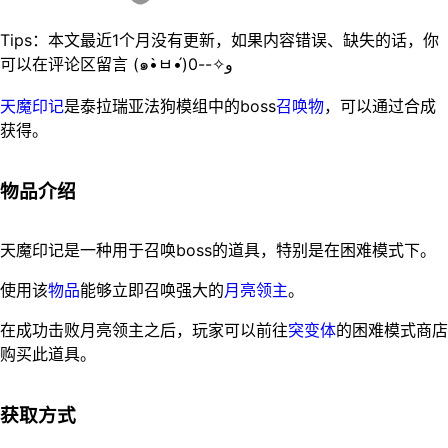
Tips：本文最近1个月没有更新，如果内容错误、缺失的话，你
可以在评论区留言 (๑•̀ㅂ•́)و✧--0
天魔印记
是泰拉瑞亚法狗模组中的boss
召唤物
，可以通过合成
获得。
物品介绍
天魔印记是一种用于召唤boss的道具，特别是在困难模式下。
使用该
物品
能够立即召唤强大的
月亮领主
。
在成功击败月亮领主之后，玩家可以前往
突变体
的困难模式商店
购买此道具。
获取方式