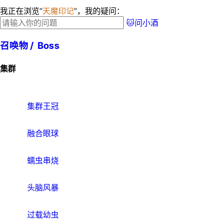
我正在浏览“
天魔印记
”，我的疑问：
🐱问小酒
召唤物 /
Boss
集群
集群王冠
融合眼球
蠕虫串烧
头脑风暴
过载幼虫