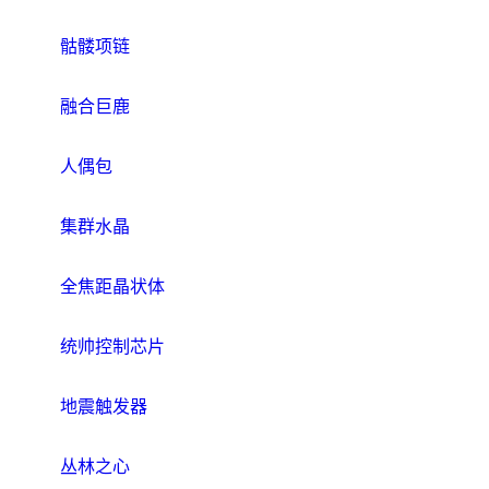
骷髅项链
融合巨鹿
人偶包
集群水晶
全焦距晶状体
统帅控制芯片
地震触发器
丛林之心