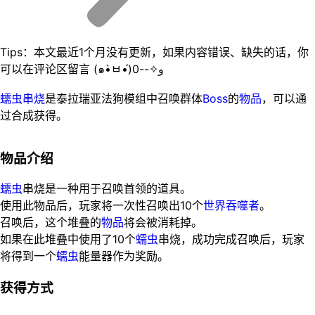
Tips：本文最近1个月没有更新，如果内容错误、缺失的话，你
可以在评论区留言 (๑•̀ㅂ•́)و✧--0
蠕虫串烧
是泰拉瑞亚法狗模组中召唤群体
Boss
的
物品
，可以通
过合成获得。
物品介绍
蠕虫
串烧是一种用于召唤首领的道具。
使用此物品后，玩家将一次性召唤出10个
世界吞噬者
。
召唤后，这个堆叠的
物品
将会被消耗掉。
如果在此堆叠中使用了10个
蠕虫
串烧，成功完成召唤后，玩家
将得到一个
蠕虫
能量器作为奖励。
获得方式