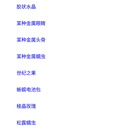
胶状水晶
某种金属眼睛
某种金属头骨
某种金属蠕虫
世纪之果
蜥蜴电池包
棱晶玫瑰
松露蠕虫