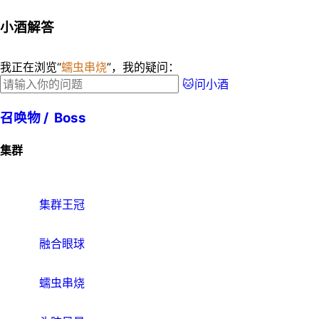
小酒解答
我正在浏览“
蠕虫串烧
”，我的疑问：
🐱问小酒
召唤物 /
Boss
集群
集群王冠
融合眼球
蠕虫串烧