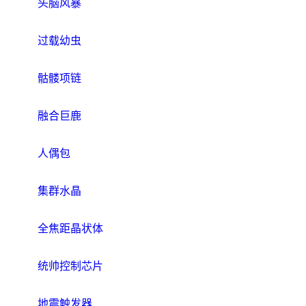
头脑风暴
过载幼虫
骷髅项链
融合巨鹿
人偶包
集群水晶
全焦距晶状体
统帅控制芯片
地震触发器