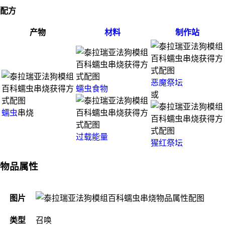
配方
产物
材料
制作站
恶魔祭坛
蠕虫食物
或
蠕虫
串烧
过载能量
猩红祭坛
物品属性
图片
类型
召唤