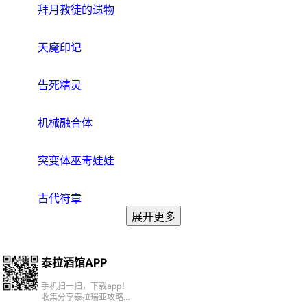
拜月教徒的遗物
天魔印记
告死精灵
机械融合体
突变体巫毒娃娃
古代符章
展开更多
泰拉酒馆APP
手机扫一扫，下载app！
收集分享泰拉瑞亚攻略、