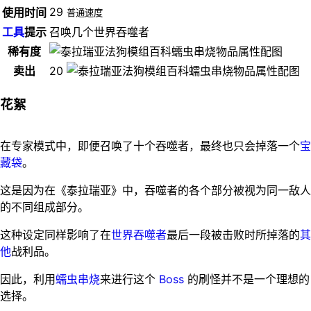
29
使用时间
普通速度
工具
提示
召唤几个世界吞噬者
稀有度
卖出
20
花絮
在专家模式中，即便召唤了十个吞噬者，最终也只会掉落一个
宝
藏袋
。
这是因为在《泰拉瑞亚》中，吞噬者的各个部分被视为同一敌人
的不同组成部分。
这种设定同样影响了在
世界吞噬者
最后一段被击败时所掉落的
其
他
战利品。
因此，利用
蠕虫串烧
来进行这个
Boss
的刷怪并不是一个理想的
选择。