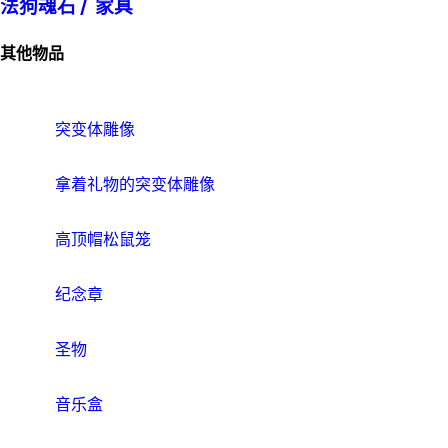
法狗魂石 /
家具
其他物品
突变体雕像
拿着礼物的突变体雕像
高顶帽松鼠笼
纪念章
圣物
音乐盒