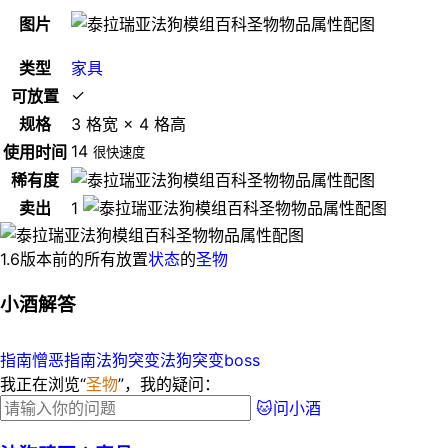
图片
类型
家具
✓
可放置
规格
3 格宽 × 4 格高
14
使用时间
很快速度
稀有度
卖出
1
1.6版本前的所有放置
状态
的
圣物
小酒解答
指南憎恶指南
法狗突变法狗突变boss
我正在浏览“
圣物
”，我的疑问：
🐱问小酒