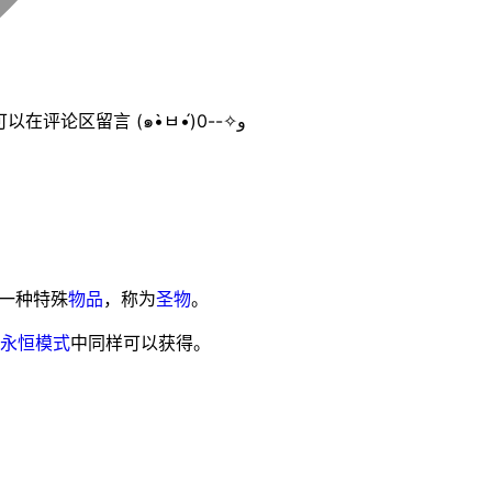
Tips：本文最近1个月没有更新，如果内容错误、缺失的话，你可以在评论区留言 (๑•̀ㅂ•́)و✧--0
一种特殊
物品
，称为
圣物
。
永恒模式
中同样可以获得。