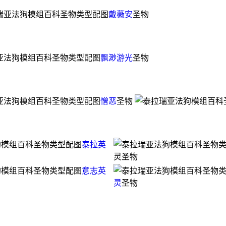
戴薇安
圣物
飘渺游光
圣物
憎恶
圣物
泰拉英
灵圣物
意志英
灵
圣物