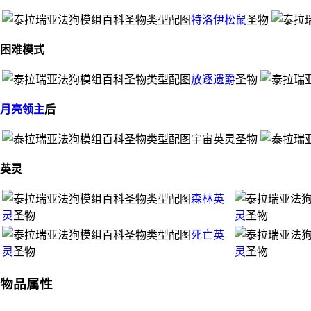
特洛伊松鼠
圣物
困难模式
放逐遗爵
圣物
月亮领主
后
宇宙英灵圣物
英灵
森林英
灵
圣物
灵
圣物
死亡英
灵
圣物
灵
圣物
物品属性