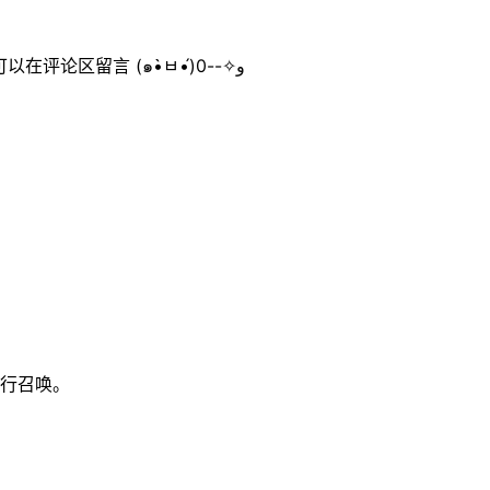
Tips：本文最近1个月没有更新，如果内容错误、缺失的话，你可以在评论区留言 (๑•̀ㅂ•́)و✧--0
行召唤。